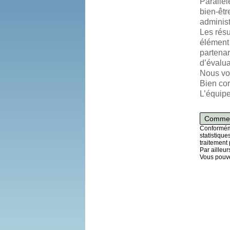
Parallèl
bien-êtr
administ
Les résu
élément 
partenar
d’évalua
Nous vou
Bien cor
L’équip
Commen
Conforméme
statistiqu
traitement 
Par ailleur
Vous pouve