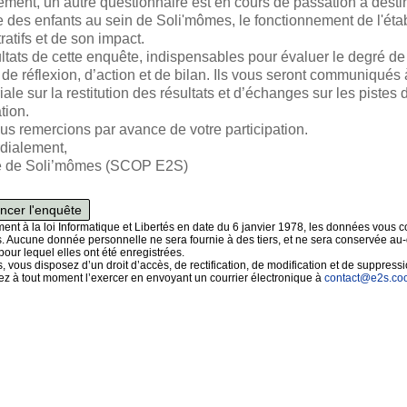
ement, un autre questionnaire est en cours de passation à destin
e des enfants au sein de Soli'mômes, le fonctionnement de l'éta
ratifs et de son impact.
ltats de cette enquête, indispensables pour évaluer le degré de 
de réflexion, d’action et de bilan. Ils vous seront communiqués
iale sur la restitution des résultats et d’échanges sur les pistes d
tion.
s remercions par avance de votre participation.
dialement,
e de Soli’mômes (SCOP E2S)
cer l'enquête
nt à la loi Informatique et Libertés en date du 6 janvier 1978, les données vous c
es. Aucune donnée personnelle ne sera fournie à des tiers, et ne sera conservée au-
pour lequel elles ont été enregistrées.
s, vous disposez d’un droit d’accès, de rectification, de modification et de suppre
z à tout moment l’exercer en envoyant un courrier électronique à
contact@e2s.co