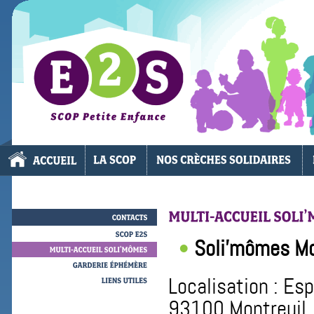
CONTACTS
Soli’mômes Mo
SCOP
E2S
MULTI-ACCUEIL
SOLI’MÔMES
GARDERIE
ÉPHÉMÈRE
Localisation : Es
LIENS
UTILES
93100 Montreuil