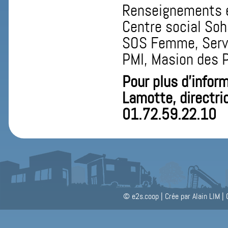
Renseignements et
Centre social Soh
SOS Femme, Servi
PMI, Masion des P
Pour plus d’infor
Lamotte, directri
01.72.59.22.10
© e2s.coop
|
Crée par Alain LIM
|