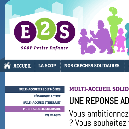
MULTI-ACCUEILS
SOLI’MÔMES
UNE REPONSE AD
PÉDAGOGIE
ACTIVE
MULTI-ACCUEIL
ITINÉRANT
Vous ambitionnez d
MULTI-ACCUEIL
SOLIDAIRE
? Vous souhaitez f
EN
IMAGES