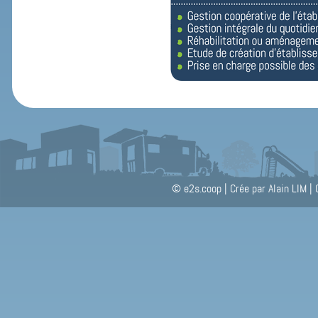
© e2s.coop
|
Crée par Alain LIM
|