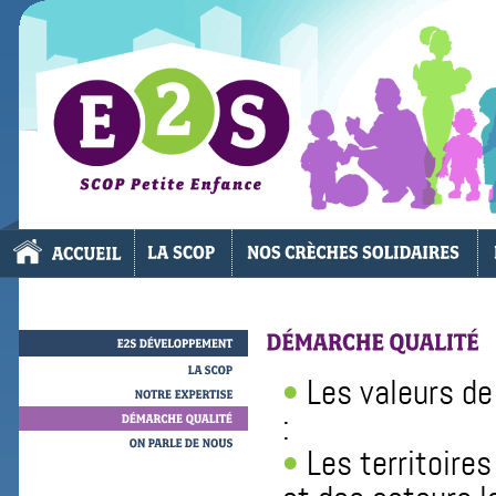
E2S
DÉVELOPPEMENT
Les valeurs d
SCOP
NOTRE
EXPERTISE
:
DÉMARCHE
QUALITÉ
Les territoire
ON
PARLE
DE
NOUS