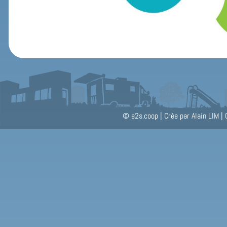
© e2s.coop
|
Crée par Alain LIM
|