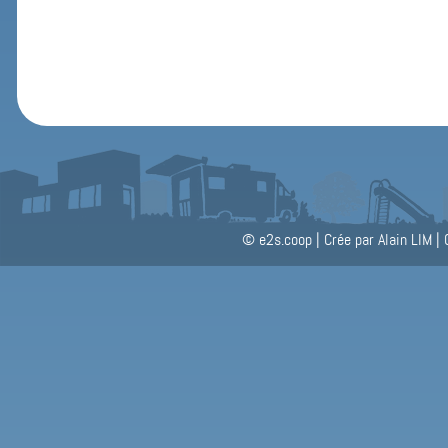
© e2s.coop
|
Crée par Alain LIM
|