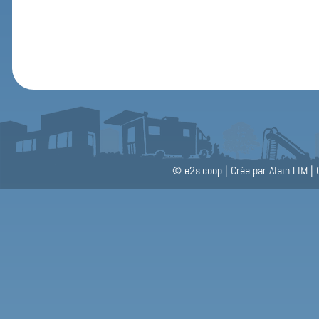
© e2s.coop
|
Crée par Alain LIM
|