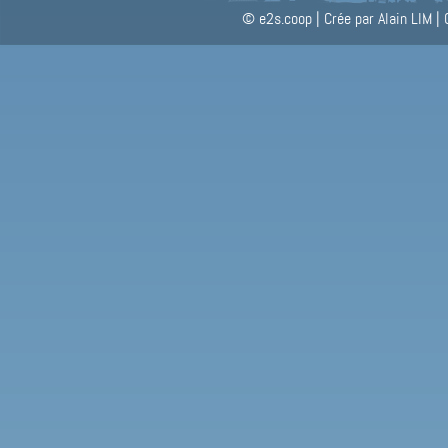
© e2s.coop
|
Crée par Alain LIM
|