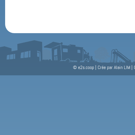
© e2s.coop
|
Crée par Alain LIM
|